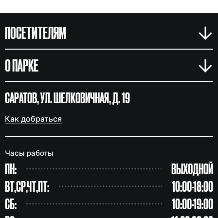
ПОСЕТИТЕЛЯМ
Я ИЩУ:
О ПАРКЕ
САРАТОВ, УЛ. ШЕЛКОВИЧНАЯ, Д. 19
Как добраться
Часы работы
ПН:
ВЫХОДНОЙ
ВТ,СР,ЧТ,ПТ:
10:00-18:00
СБ:
10:00-19:00